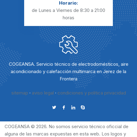
Horario:
de Lunes a Viernes
de 8:30 a 21:00
horas
COGEANSA. Servicio técnico de electrodomésticos, aire
acondicionado y calefacción multimarca en Jerez de la
Frontera
sitemap
·
aviso legal
·
condiciones y politica privacidad
COGEANSA © 2026. No somos servicio técnico oficcial de
alguna de las marcas expuestas en esta web. Los logos y